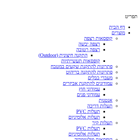
תפריט
דף הבית
מוצרים
קופסאות רצפה
רצפה יבשה
רצפה רטובה
התקנה חיצונית (Outdoor)
קופסאות תעשייתיות
פתרונות להתקנת שקעים במטבח
פתרונות להתקנה בריהוט
מעברי כבלים
עמודונים להתקנת אביזרים
עמודוני חוץ
עמודוני פנים
אנטנות
תעלות דריכה
תעלות PVC
תעלות אלומיניום
תעלות קיר
תעלות PVC
תעלות אלומיניום
קופסאות מולטימדיה