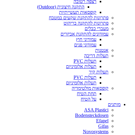
רצפה רטובה
התקנה חיצונית (Outdoor)
קופסאות תעשייתיות
פתרונות להתקנת שקעים במטבח
פתרונות להתקנה בריהוט
מעברי כבלים
עמודונים להתקנת אביזרים
עמודוני חוץ
עמודוני פנים
אנטנות
תעלות דריכה
תעלות PVC
תעלות אלומיניום
תעלות קיר
תעלות PVC
תעלות אלומיניום
קופסאות מולטימדיה
תחת הטיח
על הטיח
מותגים
ASA Plastici
Bodensteckdosen
Efapel
Gifas
Novosystems