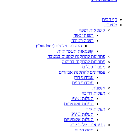
דף הבית
מוצרים
קופסאות רצפה
רצפה יבשה
רצפה רטובה
התקנה חיצונית (Outdoor)
קופסאות תעשייתיות
פתרונות להתקנת שקעים במטבח
פתרונות להתקנה בריהוט
מעברי כבלים
עמודונים להתקנת אביזרים
עמודוני חוץ
עמודוני פנים
אנטנות
תעלות דריכה
תעלות PVC
תעלות אלומיניום
תעלות קיר
תעלות PVC
תעלות אלומיניום
קופסאות מולטימדיה
תחת הטיח