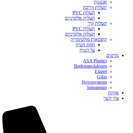
אנטנות
תעלות דריכה
תעלות PVC
תעלות אלומיניום
תעלות קיר
תעלות PVC
תעלות אלומיניום
קופסאות מולטימדיה
תחת הטיח
על הטיח
מותגים
ASA Plastici
Bodensteckdosen
Efapel
Gifas
Novosystems
Sinoamigo
אודות
צור קשר