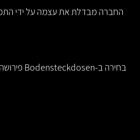
החברה מבדלת את עצמה על ידי התמקד
בחירה ב-Bodensteckdosen פירושה בחירה באמינות, חדשנות עיצובית ובטכנולוגיה מתקדמת, הכל עטוף במוצר אחד.