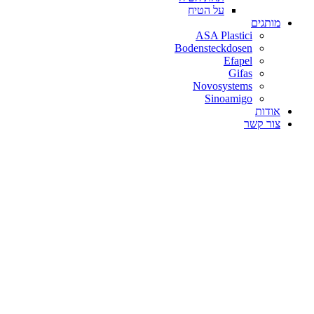
על הטיח
מותגים
ASA Plastici
Bodensteckdosen
Efapel
Gifas
Novosystems
Sinoamigo
אודות
צור קשר