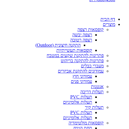
דף הבית
מוצרים
קופסאות רצפה
רצפה יבשה
רצפה רטובה
התקנה חיצונית (Outdoor)
קופסאות תעשייתיות
פתרונות להתקנת שקעים במטבח
פתרונות להתקנה בריהוט
מעברי כבלים
עמודונים להתקנת אביזרים
עמודוני חוץ
עמודוני פנים
אנטנות
תעלות דריכה
תעלות PVC
תעלות אלומיניום
תעלות קיר
תעלות PVC
תעלות אלומיניום
קופסאות מולטימדיה
תחת הטיח