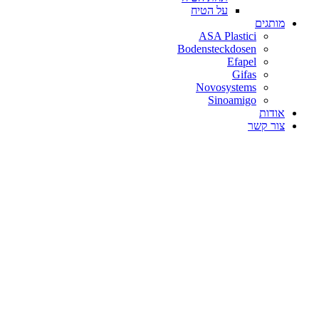
על הטיח
מותגים
ASA Plastici
Bodensteckdosen
Efapel
Gifas
Novosystems
Sinoamigo
אודות
צור קשר