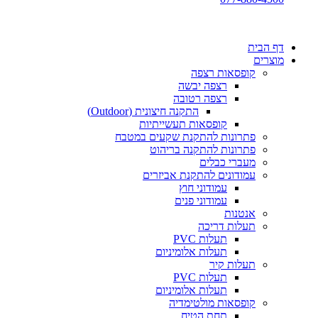
דף הבית
מוצרים
קופסאות רצפה
רצפה יבשה
רצפה רטובה
התקנה חיצונית (Outdoor)
קופסאות תעשייתיות
פתרונות להתקנת שקעים במטבח
פתרונות להתקנה בריהוט
מעברי כבלים
עמודונים להתקנת אביזרים
עמודוני חוץ
עמודוני פנים
אנטנות
תעלות דריכה
תעלות PVC
תעלות אלומיניום
תעלות קיר
תעלות PVC
תעלות אלומיניום
קופסאות מולטימדיה
תחת הטיח