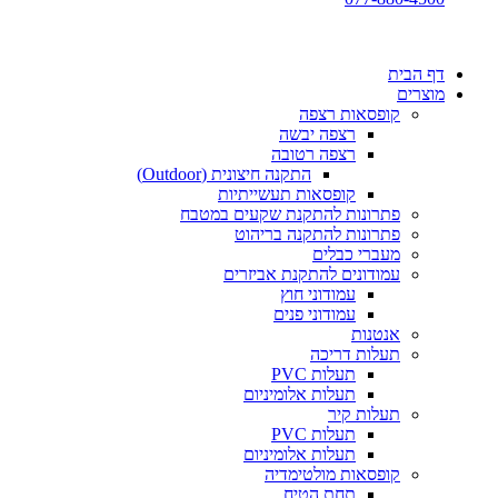
דף הבית
מוצרים
קופסאות רצפה
רצפה יבשה
רצפה רטובה
התקנה חיצונית (Outdoor)
קופסאות תעשייתיות
פתרונות להתקנת שקעים במטבח
פתרונות להתקנה בריהוט
מעברי כבלים
עמודונים להתקנת אביזרים
עמודוני חוץ
עמודוני פנים
אנטנות
תעלות דריכה
תעלות PVC
תעלות אלומיניום
תעלות קיר
תעלות PVC
תעלות אלומיניום
קופסאות מולטימדיה
תחת הטיח