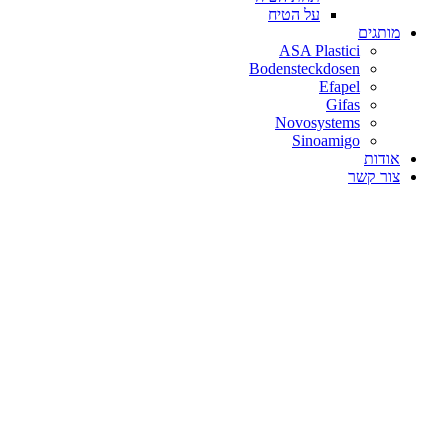
על הטיח
מותגים
ASA Plastici
Bodensteckdosen
Efapel
Gifas
Novosystems
Sinoamigo
אודות
צור קשר