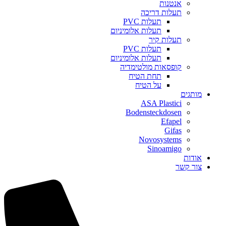
אנטנות
תעלות דריכה
תעלות PVC
תעלות אלומיניום
תעלות קיר
תעלות PVC
תעלות אלומיניום
קופסאות מולטימדיה
תחת הטיח
על הטיח
מותגים
ASA Plastici
Bodensteckdosen
Efapel
Gifas
Novosystems
Sinoamigo
אודות
צור קשר