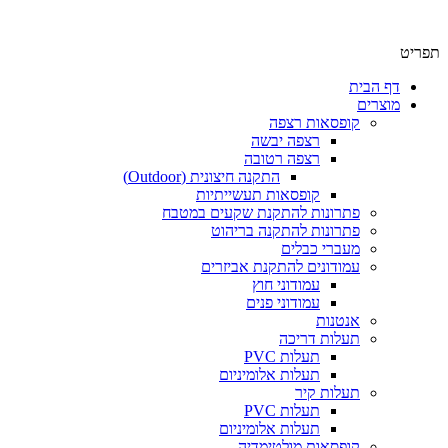
תפריט
דף הבית
מוצרים
קופסאות רצפה
רצפה יבשה
רצפה רטובה
התקנה חיצונית (Outdoor)
קופסאות תעשייתיות
פתרונות להתקנת שקעים במטבח
פתרונות להתקנה בריהוט
מעברי כבלים
עמודונים להתקנת אביזרים
עמודוני חוץ
עמודוני פנים
אנטנות
תעלות דריכה
תעלות PVC
תעלות אלומיניום
תעלות קיר
תעלות PVC
תעלות אלומיניום
קופסאות מולטימדיה