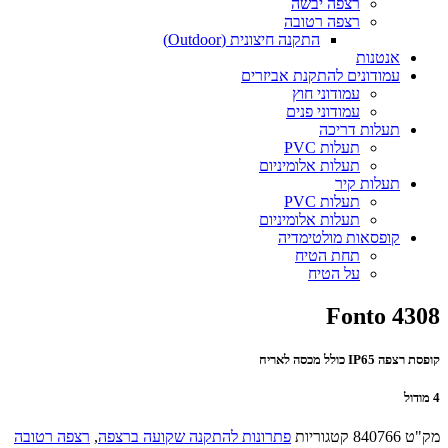
רצפה יבשה
רצפה רטובה
התקנה חיצונית (Outdoor)
אנטנות
עמודונים להתקנת אביזרים
עמודוני חוץ
עמודוני פנים
תעלות דריכה
תעלות PVC
תעלות אלומיניום
תעלות קיר
תעלות PVC
תעלות אלומיניום
קופסאות מולטימדיה
תחת הטיח
על הטיח
Fonto 4308
קופסת רצפה IP65 כולל מכסה לאריח
4 מודול
מק"ט
840766
קטגוריות
פתרונות להתקנה שקועה ברצפה
,
רצפה רטובה