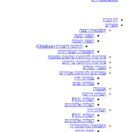
דף הבית
מוצרים
קופסאות רצפה
רצפה יבשה
רצפה רטובה
התקנה חיצונית (Outdoor)
קופסאות תעשייתיות
פתרונות להתקנת שקעים במטבח
פתרונות להתקנה בריהוט
מעברי כבלים
עמודונים להתקנת אביזרים
עמודוני חוץ
עמודוני פנים
אנטנות
תעלות דריכה
תעלות PVC
תעלות אלומיניום
תעלות קיר
תעלות PVC
תעלות אלומיניום
קופסאות מולטימדיה
תחת הטיח