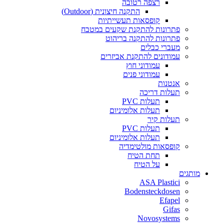
רצפה רטובה
התקנה חיצונית (Outdoor)
קופסאות תעשייתיות
פתרונות להתקנת שקעים במטבח
פתרונות להתקנה בריהוט
מעברי כבלים
עמודונים להתקנת אביזרים
עמודוני חוץ
עמודוני פנים
אנטנות
תעלות דריכה
תעלות PVC
תעלות אלומיניום
תעלות קיר
תעלות PVC
תעלות אלומיניום
קופסאות מולטימדיה
תחת הטיח
על הטיח
מותגים
ASA Plastici
Bodensteckdosen
Efapel
Gifas
Novosystems