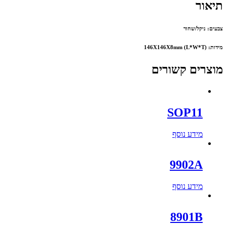
תיאור
צבעים: ניקל/שחור
מידות: 146X146X8mm (L*W*T)
מוצרים קשורים
SOP11
מידע נוסף
9902A
מידע נוסף
8901B