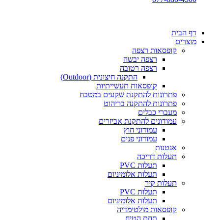
דף הבית
מוצרים
קופסאות רצפה
רצפה יבשה
רצפה רטובה
התקנה חיצונית (Outdoor)
קופסאות תעשייתיות
פתרונות להתקנת שקעים במטבח
פתרונות להתקנה בריהוט
מעברי כבלים
עמודונים להתקנת אביזרים
עמודוני חוץ
עמודוני פנים
אנטנות
תעלות דריכה
תעלות PVC
תעלות אלומיניום
תעלות קיר
תעלות PVC
תעלות אלומיניום
קופסאות מולטימדיה
תחת הטיח