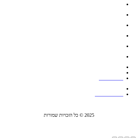
פתרונות להתקנה בריהוט
פתרונות להתקנת שקעים במטבח
עמודונים להתקנת אביזרים
פתרונות להתקנה שקועה ברצפה
אנטנות
תעלות דריכה
תעלות קיר
קופסאות מולטימדיה
מעברי כבלים
הצהרת נגישות
מדיניות פרטיות
2025 © כל הזכויות שמורות
נוצר ע"י Ido Bar