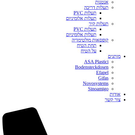
אנטנות
תעלות דריכה
תעלות PVC
תעלות אלומיניום
תעלות קיר
תעלות PVC
תעלות אלומיניום
קופסאות מולטימדיה
תחת הטיח
על הטיח
מותגים
ASA Plastici
Bodensteckdosen
Efapel
Gifas
Novosystems
Sinoamigo
אודות
צור קשר