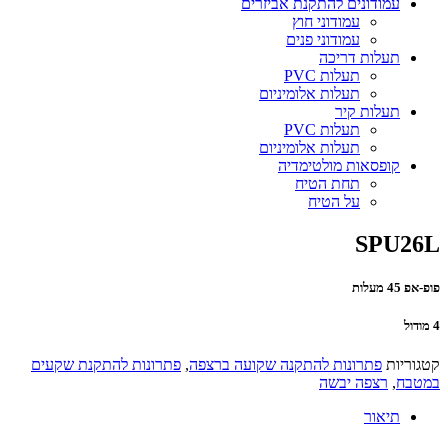
עמודונים להתקנת אביזרים
עמודוני חוץ
עמודוני פנים
תעלות דריכה
תעלות PVC
תעלות אלומיניום
תעלות קיר
תעלות PVC
תעלות אלומיניום
קופסאות מולטימדיה
תחת הטיח
על הטיח
SPU26L
פופ-אפ 45 מעלות
4 מודול
קטגוריות
פתרונות להתקנה שקועה ברצפה
,
פתרונות להתקנת שקעים
במטבח
,
רצפה יבשה
תיאור