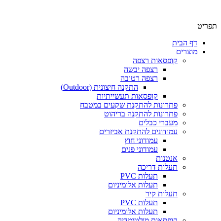
תפריט
דף הבית
מוצרים
קופסאות רצפה
רצפה יבשה
רצפה רטובה
התקנה חיצונית (Outdoor)
קופסאות תעשייתיות
פתרונות להתקנת שקעים במטבח
פתרונות להתקנה בריהוט
מעברי כבלים
עמודונים להתקנת אביזרים
עמודוני חוץ
עמודוני פנים
אנטנות
תעלות דריכה
תעלות PVC
תעלות אלומיניום
תעלות קיר
תעלות PVC
תעלות אלומיניום
קופסאות מולטימדיה