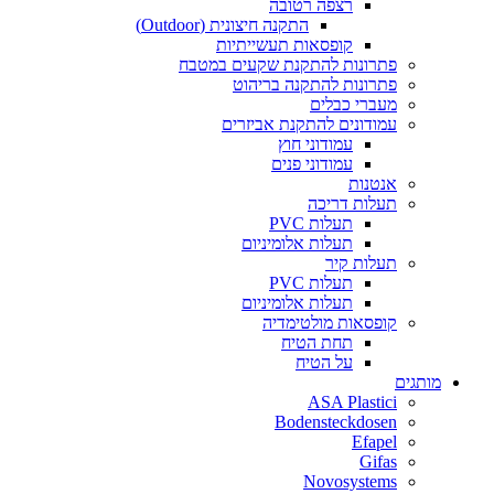
רצפה רטובה
התקנה חיצונית (Outdoor)
קופסאות תעשייתיות
פתרונות להתקנת שקעים במטבח
פתרונות להתקנה בריהוט
מעברי כבלים
עמודונים להתקנת אביזרים
עמודוני חוץ
עמודוני פנים
אנטנות
תעלות דריכה
תעלות PVC
תעלות אלומיניום
תעלות קיר
תעלות PVC
תעלות אלומיניום
קופסאות מולטימדיה
תחת הטיח
על הטיח
מותגים
ASA Plastici
Bodensteckdosen
Efapel
Gifas
Novosystems