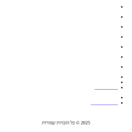
גלריה
פתרונות להתקנה בריהוט
פתרונות להתקנת שקעים במטבח
עמודונים להתקנת אביזרים
פתרונות להתקנה שקועה ברצפה
אנטנות
תעלות דריכה
תעלות קיר
קופסאות מולטימדיה
מעברי כבלים
הצהרת נגישות
מדיניות פרטיות
2025 © כל הזכויות שמורות