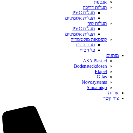
אנטנות
תעלות דריכה
תעלות PVC
תעלות אלומיניום
תעלות קיר
תעלות PVC
תעלות אלומיניום
קופסאות מולטימדיה
תחת הטיח
על הטיח
מותגים
ASA Plastici
Bodensteckdosen
Efapel
Gifas
Novosystems
Sinoamigo
אודות
צור קשר