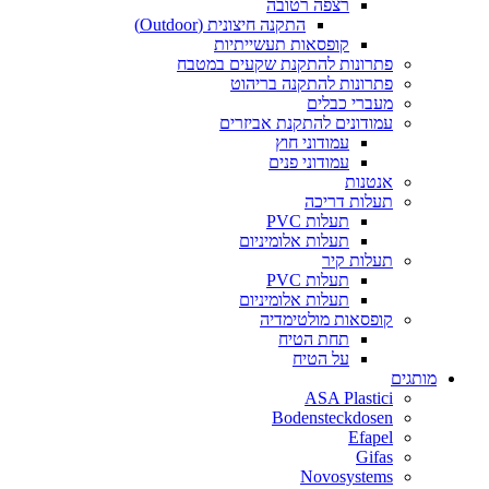
רצפה רטובה
התקנה חיצונית (Outdoor)
קופסאות תעשייתיות
פתרונות להתקנת שקעים במטבח
פתרונות להתקנה בריהוט
מעברי כבלים
עמודונים להתקנת אביזרים
עמודוני חוץ
עמודוני פנים
אנטנות
תעלות דריכה
תעלות PVC
תעלות אלומיניום
תעלות קיר
תעלות PVC
תעלות אלומיניום
קופסאות מולטימדיה
תחת הטיח
על הטיח
מותגים
ASA Plastici
Bodensteckdosen
Efapel
Gifas
Novosystems