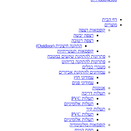
דף הבית
מוצרים
קופסאות רצפה
רצפה יבשה
רצפה רטובה
התקנה חיצונית (Outdoor)
קופסאות תעשייתיות
פתרונות להתקנת שקעים במטבח
פתרונות להתקנה בריהוט
מעברי כבלים
עמודונים להתקנת אביזרים
עמודוני חוץ
עמודוני פנים
אנטנות
תעלות דריכה
תעלות PVC
תעלות אלומיניום
תעלות קיר
תעלות PVC
תעלות אלומיניום
קופסאות מולטימדיה
תחת הטיח