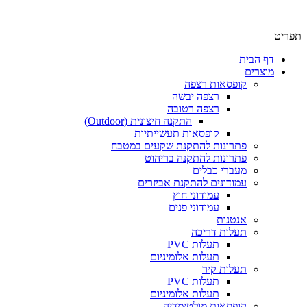
תפריט
דף הבית
מוצרים
קופסאות רצפה
רצפה יבשה
רצפה רטובה
התקנה חיצונית (Outdoor)
קופסאות תעשייתיות
פתרונות להתקנת שקעים במטבח
פתרונות להתקנה בריהוט
מעברי כבלים
עמודונים להתקנת אביזרים
עמודוני חוץ
עמודוני פנים
אנטנות
תעלות דריכה
תעלות PVC
תעלות אלומיניום
תעלות קיר
תעלות PVC
תעלות אלומיניום
קופסאות מולטימדיה