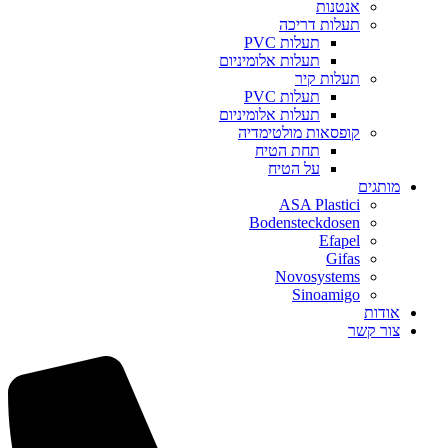
אנטנות
תעלות דריכה
תעלות PVC
תעלות אלומיניום
תעלות קיר
תעלות PVC
תעלות אלומיניום
קופסאות מולטימדיה
תחת הטיח
על הטיח
מותגים
ASA Plastici
Bodensteckdosen
Efapel
Gifas
Novosystems
Sinoamigo
אודות
צור קשר