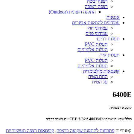
רצפה יבשה
רצפה רטובה
התקנה חיצונית (Outdoor)
אנטנות
עמודונים להתקנת אביזרים
עמודוני חוץ
עמודוני פנים
תעלות דריכה
תעלות PVC
תעלות אלומיניום
תעלות קיר
תעלות PVC
תעלות אלומיניום
קופסאות מולטימדיה
תחת הטיח
על הטיח
6400E
קופסא רצפתית
כולל שקע תעשייתי CEE 5/32A 400V/6h עם מעבר כבלים
קטגוריות
פתרונות להתקנה שקועה ברצפה
,
קופסאות רצפה תעשייתיות