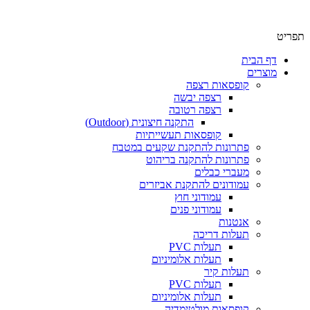
תפריט
דף הבית
מוצרים
קופסאות רצפה
רצפה יבשה
רצפה רטובה
התקנה חיצונית (Outdoor)
קופסאות תעשייתיות
פתרונות להתקנת שקעים במטבח
פתרונות להתקנה בריהוט
מעברי כבלים
עמודונים להתקנת אביזרים
עמודוני חוץ
עמודוני פנים
אנטנות
תעלות דריכה
תעלות PVC
תעלות אלומיניום
תעלות קיר
תעלות PVC
תעלות אלומיניום
קופסאות מולטימדיה