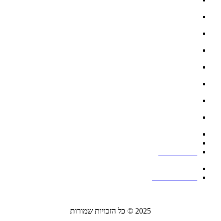
גלריה
פתרונות להתקנה בריהוט
פתרונות להתקנת שקעים במטבח
עמודונים להתקנת אביזרים
פתרונות להתקנה שקועה ברצפה
אנטנות
תעלות דריכה
תעלות קיר
קופסאות מולטימדיה
מעברי כבלים
הצהרת נגישות
מדיניות פרטיות
2025 © כל הזכויות שמורות