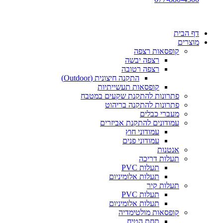
דף הבית
מוצרים
קופסאות רצפה
רצפה יבשה
רצפה רטובה
התקנה חיצונית (Outdoor)
קופסאות תעשייתיות
פתרונות להתקנת שקעים במטבח
פתרונות להתקנה בריהוט
מעברי כבלים
עמודונים להתקנת אביזרים
עמודוני חוץ
עמודוני פנים
אנטנות
תעלות דריכה
תעלות PVC
תעלות אלומיניום
תעלות קיר
תעלות PVC
תעלות אלומיניום
קופסאות מולטימדיה
תחת הטיח