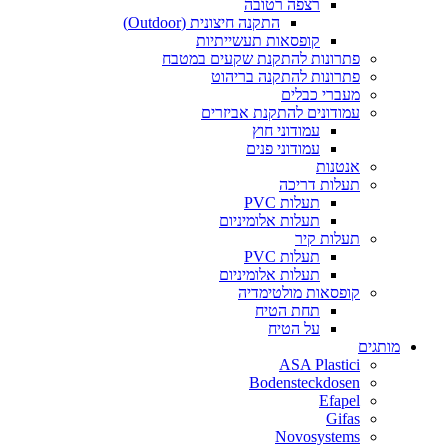
רצפה רטובה
התקנה חיצונית (Outdoor)
קופסאות תעשייתיות
פתרונות להתקנת שקעים במטבח
פתרונות להתקנה בריהוט
מעברי כבלים
עמודונים להתקנת אביזרים
עמודוני חוץ
עמודוני פנים
אנטנות
תעלות דריכה
תעלות PVC
תעלות אלומיניום
תעלות קיר
תעלות PVC
תעלות אלומיניום
קופסאות מולטימדיה
תחת הטיח
על הטיח
מותגים
ASA Plastici
Bodensteckdosen
Efapel
Gifas
Novosystems