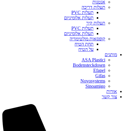
אנטנות
תעלות דריכה
תעלות PVC
תעלות אלומיניום
תעלות קיר
תעלות PVC
תעלות אלומיניום
קופסאות מולטימדיה
תחת הטיח
על הטיח
מותגים
ASA Plastici
Bodensteckdosen
Efapel
Gifas
Novosystems
Sinoamigo
אודות
צור קשר