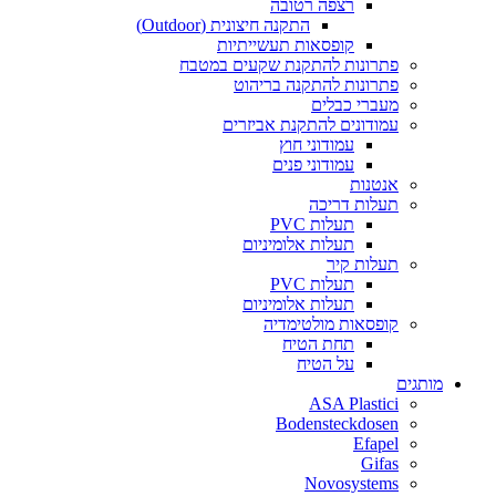
רצפה רטובה
התקנה חיצונית (Outdoor)
קופסאות תעשייתיות
פתרונות להתקנת שקעים במטבח
פתרונות להתקנה בריהוט
מעברי כבלים
עמודונים להתקנת אביזרים
עמודוני חוץ
עמודוני פנים
אנטנות
תעלות דריכה
תעלות PVC
תעלות אלומיניום
תעלות קיר
תעלות PVC
תעלות אלומיניום
קופסאות מולטימדיה
תחת הטיח
על הטיח
מותגים
ASA Plastici
Bodensteckdosen
Efapel
Gifas
Novosystems