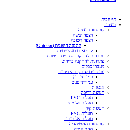
דף הבית
מוצרים
קופסאות רצפה
רצפה יבשה
רצפה רטובה
התקנה חיצונית (Outdoor)
קופסאות תעשייתיות
פתרונות להתקנת שקעים במטבח
פתרונות להתקנה בריהוט
מעברי כבלים
עמודונים להתקנת אביזרים
עמודוני חוץ
עמודוני פנים
אנטנות
תעלות דריכה
תעלות PVC
תעלות אלומיניום
תעלות קיר
תעלות PVC
תעלות אלומיניום
קופסאות מולטימדיה
תחת הטיח