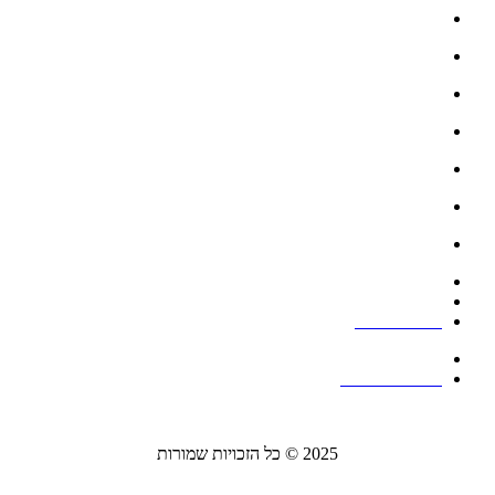
גלריה
פתרונות להתקנה בריהוט
פתרונות להתקנת שקעים במטבח
עמודונים להתקנת אביזרים
פתרונות להתקנה שקועה ברצפה
אנטנות
תעלות דריכה
תעלות קיר
קופסאות מולטימדיה
מעברי כבלים
הצהרת נגישות
מדיניות פרטיות
2025 © כל הזכויות שמורות
נוצר ע"י Ido Bar