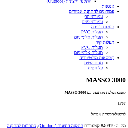
התקנה חיצונית (Outdoor)
אנטנות
עמודונים להתקנת אביזרים
עמודוני חוץ
עמודוני פנים
תעלות דריכה
תעלות PVC
תעלות אלומיניום
תעלות קיר
תעלות PVC
תעלות אלומיניום
קופסאות מולטימדיה
תחת הטיח
על הטיח
MASSO 3000
קופסא נשלפת מהרצפה דגם MASSO 3000
IP67
לחשמל/תקשורת 8 מודול
מק"ט
840919
קטגוריות
התקנה חיצונית (Outdoor)
,
פתרונות להתקנה