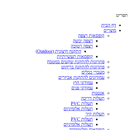
תפריט
דף הבית
מוצרים
קופסאות רצפה
רצפה יבשה
רצפה רטובה
התקנה חיצונית (Outdoor)
קופסאות תעשייתיות
פתרונות להתקנת שקעים במטבח
פתרונות להתקנה בריהוט
מעברי כבלים
עמודונים להתקנת אביזרים
עמודוני חוץ
עמודוני פנים
אנטנות
תעלות דריכה
תעלות PVC
תעלות אלומיניום
תעלות קיר
תעלות PVC
תעלות אלומיניום
קופסאות מולטימדיה