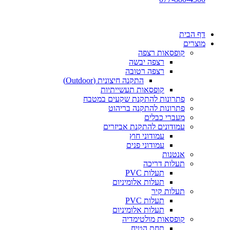
דף הבית
מוצרים
קופסאות רצפה
רצפה יבשה
רצפה רטובה
התקנה חיצונית (Outdoor)
קופסאות תעשייתיות
פתרונות להתקנת שקעים במטבח
פתרונות להתקנה בריהוט
מעברי כבלים
עמודונים להתקנת אביזרים
עמודוני חוץ
עמודוני פנים
אנטנות
תעלות דריכה
תעלות PVC
תעלות אלומיניום
תעלות קיר
תעלות PVC
תעלות אלומיניום
קופסאות מולטימדיה
תחת הטיח