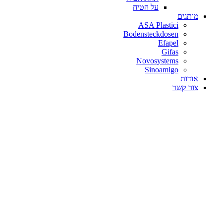
על הטיח
מותגים
ASA Plastici
Bodensteckdosen
Efapel
Gifas
Novosystems
Sinoamigo
אודות
צור קשר