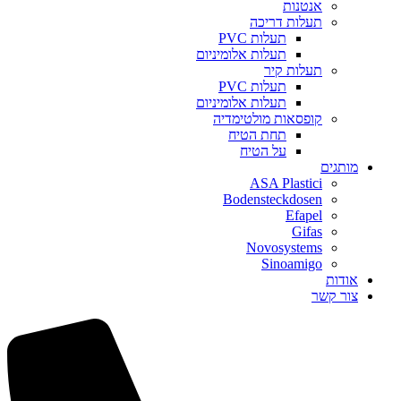
אנטנות
תעלות דריכה
תעלות PVC
תעלות אלומיניום
תעלות קיר
תעלות PVC
תעלות אלומיניום
קופסאות מולטימדיה
תחת הטיח
על הטיח
מותגים
ASA Plastici
Bodensteckdosen
Efapel
Gifas
Novosystems
Sinoamigo
אודות
צור קשר