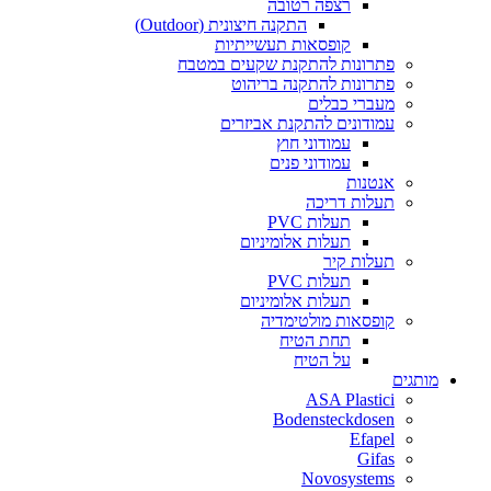
רצפה רטובה
התקנה חיצונית (Outdoor)
קופסאות תעשייתיות
פתרונות להתקנת שקעים במטבח
פתרונות להתקנה בריהוט
מעברי כבלים
עמודונים להתקנת אביזרים
עמודוני חוץ
עמודוני פנים
אנטנות
תעלות דריכה
תעלות PVC
תעלות אלומיניום
תעלות קיר
תעלות PVC
תעלות אלומיניום
קופסאות מולטימדיה
תחת הטיח
על הטיח
מותגים
ASA Plastici
Bodensteckdosen
Efapel
Gifas
Novosystems