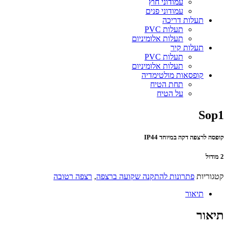
עמודוני חוץ
עמודוני פנים
תעלות דריכה
תעלות PVC
תעלות אלומיניום
תעלות קיר
תעלות PVC
תעלות אלומיניום
קופסאות מולטימדיה
תחת הטיח
על הטיח
Sop1
קופסה לרצפה דקה במיוחד IP44
2 מודול
קטגוריות
פתרונות להתקנה שקועה ברצפה
,
רצפה רטובה
תיאור
תיאור