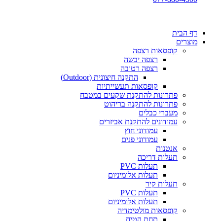
דף הבית
מוצרים
קופסאות רצפה
רצפה יבשה
רצפה רטובה
התקנה חיצונית (Outdoor)
קופסאות תעשייתיות
פתרונות להתקנת שקעים במטבח
פתרונות להתקנה בריהוט
מעברי כבלים
עמודונים להתקנת אביזרים
עמודוני חוץ
עמודוני פנים
אנטנות
תעלות דריכה
תעלות PVC
תעלות אלומיניום
תעלות קיר
תעלות PVC
תעלות אלומיניום
קופסאות מולטימדיה
תחת הטיח