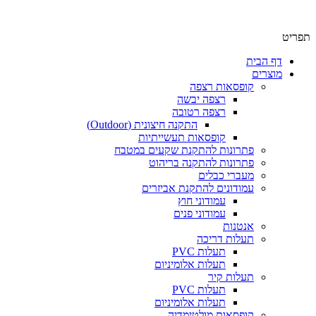
תפריט
דף הבית
מוצרים
קופסאות רצפה
רצפה יבשה
רצפה רטובה
התקנה חיצונית (Outdoor)
קופסאות תעשייתיות
פתרונות להתקנת שקעים במטבח
פתרונות להתקנה בריהוט
מעברי כבלים
עמודונים להתקנת אביזרים
עמודוני חוץ
עמודוני פנים
אנטנות
תעלות דריכה
תעלות PVC
תעלות אלומיניום
תעלות קיר
תעלות PVC
תעלות אלומיניום
קופסאות מולטימדיה