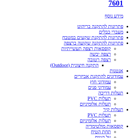
7601
מידע נוסף
פתרונות להתקנה בריהוט
מעברי כבלים
פתרונות להתקנת שקעים במטבח
פתרונות להתקנה שקועה ברצפה
קופסאות רצפה תעשייתיות
רצפה יבשה
רצפה רטובה
התקנה חיצונית (Outdoor)
אנטנות
עמודונים להתקנת אביזרים
עמודוני חוץ
עמודוני פנים
תעלות דריכה
תעלות PVC
תעלות אלומיניום
תעלות קיר
תעלות PVC
תעלות אלומיניום
קופסאות מולטימדיה
תחת הטיח
על הטיח