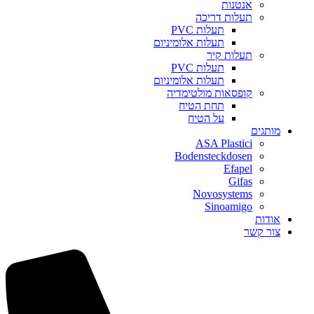
אנטנות
תעלות דריכה
תעלות PVC
תעלות אלומיניום
תעלות קיר
תעלות PVC
תעלות אלומיניום
קופסאות מולטימדיה
תחת הטיח
על הטיח
מותגים
ASA Plastici
Bodensteckdosen
Efapel
Gifas
Novosystems
Sinoamigo
אודות
צור קשר