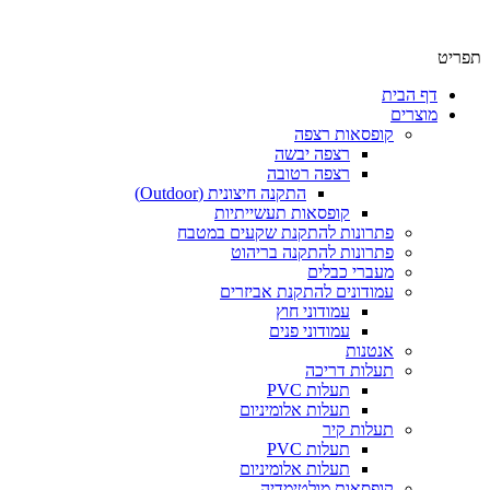
תפריט
דף הבית
מוצרים
קופסאות רצפה
רצפה יבשה
רצפה רטובה
התקנה חיצונית (Outdoor)
קופסאות תעשייתיות
פתרונות להתקנת שקעים במטבח
פתרונות להתקנה בריהוט
מעברי כבלים
עמודונים להתקנת אביזרים
עמודוני חוץ
עמודוני פנים
אנטנות
תעלות דריכה
תעלות PVC
תעלות אלומיניום
תעלות קיר
תעלות PVC
תעלות אלומיניום
קופסאות מולטימדיה