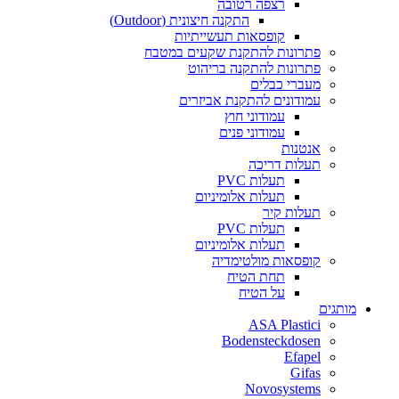
רצפה רטובה
התקנה חיצונית (Outdoor)
קופסאות תעשייתיות
פתרונות להתקנת שקעים במטבח
פתרונות להתקנה בריהוט
מעברי כבלים
עמודונים להתקנת אביזרים
עמודוני חוץ
עמודוני פנים
אנטנות
תעלות דריכה
תעלות PVC
תעלות אלומיניום
תעלות קיר
תעלות PVC
תעלות אלומיניום
קופסאות מולטימדיה
תחת הטיח
על הטיח
מותגים
ASA Plastici
Bodensteckdosen
Efapel
Gifas
Novosystems