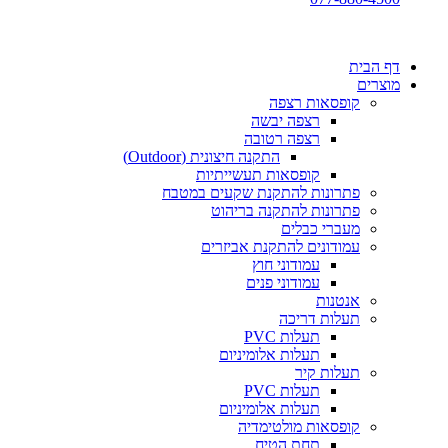
דף הבית
מוצרים
קופסאות רצפה
רצפה יבשה
רצפה רטובה
התקנה חיצונית (Outdoor)
קופסאות תעשייתיות
פתרונות להתקנת שקעים במטבח
פתרונות להתקנה בריהוט
מעברי כבלים
עמודונים להתקנת אביזרים
עמודוני חוץ
עמודוני פנים
אנטנות
תעלות דריכה
תעלות PVC
תעלות אלומיניום
תעלות קיר
תעלות PVC
תעלות אלומיניום
קופסאות מולטימדיה
תחת הטיח